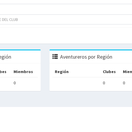
egión
Aventureros por Región
bes
Miembros
Región
Clubes
Mie
0
0
0